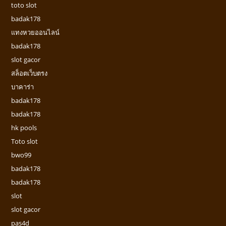
toto slot
badak178
แทงหวยออนไลน์
badak178
slot gacor
สล็อตเว็บตรง
บาคาร่า
badak178
badak178
hk pools
Toto slot
bwo99
badak178
badak178
slot
slot gacor
pas4d