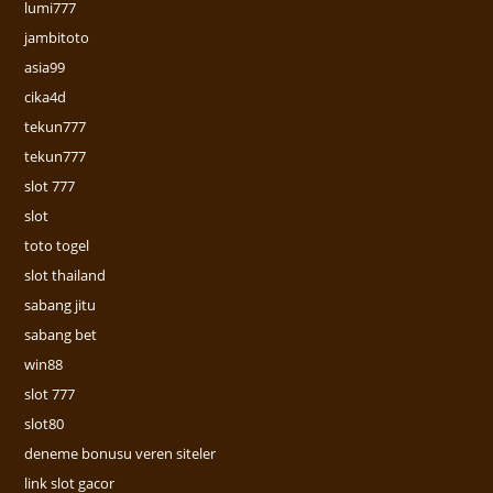
lumi777
jambitoto
asia99
cika4d
tekun777
tekun777
slot 777
slot
toto togel
slot thailand
sabang jitu
sabang bet
win88
slot 777
slot80
deneme bonusu veren siteler
link slot gacor