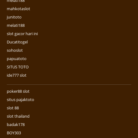
melati188
mahkotaslot
junitoto
melati188
slot gacor hari ini
Ducatitogel
sohoslot
papuatoto
SITUS TOTO
ide777 slot
poker88 slot
situs pajaktoto
slot 88
slot thailand
badak178
BOY303