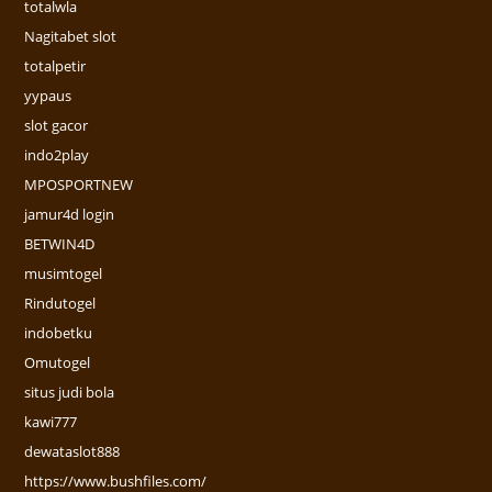
totalwla
Nagitabet slot
totalpetir
yypaus
slot gacor
indo2play
MPOSPORTNEW
jamur4d login
BETWIN4D
musimtogel
Rindutogel
indobetku
Omutogel
situs judi bola
kawi777
dewataslot888
https://www.bushfiles.com/