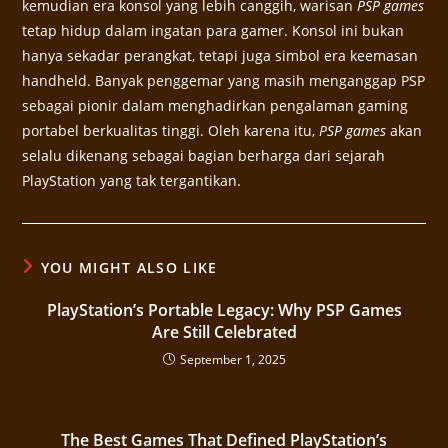
kemudian era konsol yang lebih canggih, warisan
PSP games
tetap hidup dalam ingatan para gamer. Konsol ini bukan
hanya sekadar perangkat, tetapi juga simbol era keemasan
handheld. Banyak penggemar yang masih menganggap PSP
sebagai pionir dalam menghadirkan pengalaman gaming
portabel berkualitas tinggi. Oleh karena itu,
PSP games
akan
selalu dikenang sebagai bagian berharga dari sejarah
PlayStation yang tak tergantikan.
YOU MIGHT ALSO LIKE
PlayStation’s Portable Legacy: Why PSP Games
Are Still Celebrated
September 1, 2025
The Best Games That Defined PlayStation’s