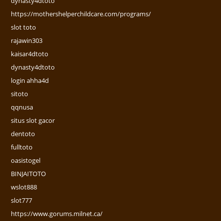
dynasty4dtoto
https://mothershelperchildcare.com/programs/
slot toto
rajawin303
kaisar4dtoto
dynasty4dtoto
login ahha4d
sitoto
qqnusa
situs slot gacor
dentoto
fulltoto
oasistogel
BINJAITOTO
wslot888
slot777
https://www.gorums.milnet.ca/