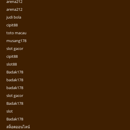
arena212
arena212
judi bola
cipit88
toto macau
musang178
slot gacor
cipit88
slot88
Badak178
badak178
badak178
slot gacor
Badak178
slot
Badak178
สล็อตออนไลน์