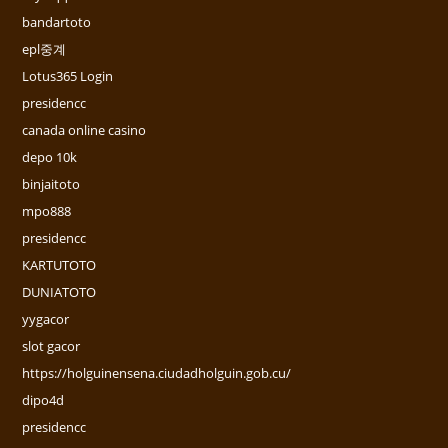
bandartoto
epl중계
Lotus365 Login
presidencc
canada online casino
depo 10k
binjaitoto
mpo888
presidencc
KARTUTOTO
DUNIATOTO
yygacor
slot gacor
https://holguinensena.ciudadholguin.gob.cu/
dipo4d
presidencc