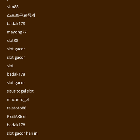
stm88
스포츠무료중계
badak178
mayong77
slot88
slot gacor
slot gacor
slot
badak178
slot gacor
situs togel slot
macantogel
rajatoto88
PESIARBET
badak178
slot gacor hari ini