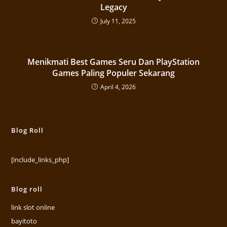
Legacy
July 11, 2025
Menikmati Best Games Seru Dan PlayStation
Games Paling Populer Sekarang
April 4, 2026
Blog Roll
[include_links_php]
Blog roll
link slot online
bayitoto