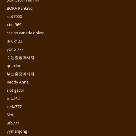
BOKA Pankrác
slot7000
xbet369
casino canada online
jeruk123
yono 777
수원출장마사지
qqaxioo
부산출장마사지
Reddy Anna
slot gacor
total4d
ceria777
Slot
ufo777
yymahjong