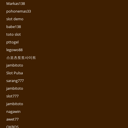
Markas138
pohonemas33
slot demo
babe138
toto slot
pttogel
legowo88
스포츠토토사이트
jambitoto
Slot Pulsa
sarang777
jambitoto
slot777
jambitoto
nagawin
awet77
OKBOS