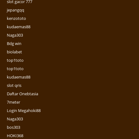
slot gacor 777
jepangqq
kenzototo
kudaemas88
Naga303
Bdg win
biolabet
top1toto
top1toto
kudaemas88
slot qris
Daftar Onebtasia
7meter
Login Megahoki88
Naga303
bos303
HOKI368