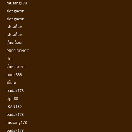
musang178
slot gacor
slot gacor
เล่นสล็อต
เล่นสล็อต
เว็บสล็อต
PRESIDENCC
slot
เว็บบาคาร่า
podk888
สล็อต
badak178
cipit88
IKAN189
badak178
musang178
badak178