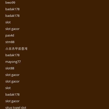
bwo99
badak178
badak178
slot
slot gacor
pas4d
stm88
스포츠무료중계
badak178
mayong77
slot88
slot gacor
slot gacor
slot
badak178
slot gacor
situs togel slot