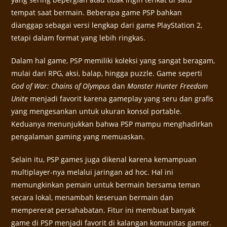
tempat saat bermain. Beberapa game PSP bahkan
dianggap sebagai versi lengkap dari game PlayStation 2,
tetapi dalam format yang lebih ringkas.
Dalam hal game, PSP memiliki koleksi yang sangat beragam,
mulai dari RPG, aksi, balap, hingga puzzle. Game seperti
God of War: Chains of Olympus
dan
Monster Hunter Freedom
Unite
menjadi favorit karena gameplay yang seru dan grafis
yang mengesankan untuk ukuran konsol portable.
Keduanya menunjukkan bahwa PSP mampu menghadirkan
pengalaman gaming yang memuaskan.
Selain itu, PSP games juga dikenal karena kemampuan
multiplayer-nya melalui jaringan ad hoc. Hal ini
memungkinkan pemain untuk bermain bersama teman
secara lokal, menambah keseruan bermain dan
mempererat persahabatan. Fitur ini membuat banyak
game di PSP menjadi favorit di kalangan komunitas gamer.