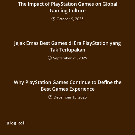
The Impact of PlayStation Games on Global
Gaming Culture
October 9, 2025
Jejak Emas Best Games di Era PlayStation yang
Tak Terlupakan
September 21, 2025
Why PlayStation Games Continue to Define the
Best Games Experience
December 13, 2025
Blog Roll