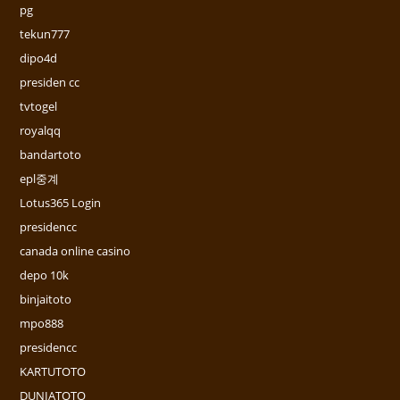
pg
tekun777
dipo4d
presiden cc
tvtogel
royalqq
bandartoto
epl중계
Lotus365 Login
presidencc
canada online casino
depo 10k
binjaitoto
mpo888
presidencc
KARTUTOTO
DUNIATOTO